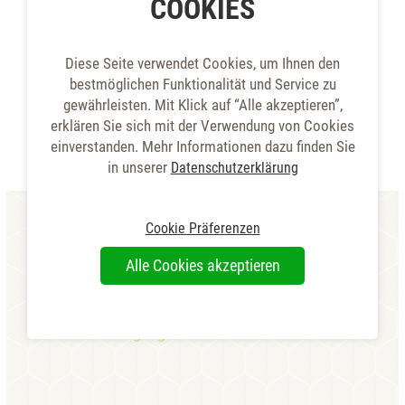
COOKIES
Diese Seite verwendet Cookies, um Ihnen den
bestmöglichen Funktionalität und Service zu
gewährleisten. Mit Klick auf “Alle akzeptieren”,
Wichtige Infos
erklären Sie sich mit der Verwendung von Cookies
einverstanden. Mehr Informationen dazu finden Sie
in unserer
Datenschutzerklärung
Unsere Wellness- und Fitnessoase ist für Sie täglich
von 10:00h bis 22:00h geöffnet.
Cookie Präferenzen
Die Benützung der gesamten Anlage ist für unsere
Gäste inkludiert. Ausgenommen: Beauty- und
Alle Cookies akzeptieren
Massageanwendungen!
Erkunden Sie unsere Preise & Angebote